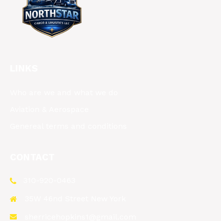
LINKS
Who are we and what we do
Aviation & Aerospace
Genereal terms and conditions
CONTACT
310-920-0463
35W 46nd Street New York
sherricehopkins1@gmail.com