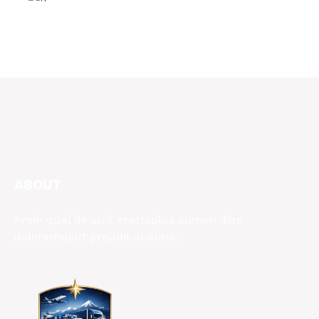
ABOUT
Proin qual de suis erestopius sumon dias
doloremusut preudit oi duno.