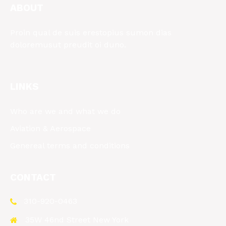
ABOUT
Proin qual de suis erestopius sumon dias
doloremusut preudit oi duno.
LINKS
Who are we and what we do
Aviation & Aerospace
Genereal terms and conditions
CONTACT
310-920-0463
35W 46nd Street New York