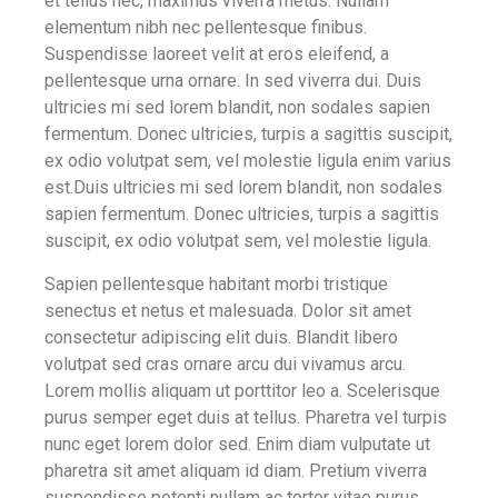
et tellus nec, maximus viverra metus. Nullam
elementum nibh nec pellentesque finibus.
Suspendisse laoreet velit at eros eleifend, a
pellentesque urna ornare. In sed viverra dui. Duis
ultricies mi sed lorem blandit, non sodales sapien
fermentum. Donec ultricies, turpis a sagittis suscipit,
ex odio volutpat sem, vel molestie ligula enim varius
est.Duis ultricies mi sed lorem blandit, non sodales
sapien fermentum. Donec ultricies, turpis a sagittis
suscipit, ex odio volutpat sem, vel molestie ligula.
Sapien pellentesque habitant morbi tristique
senectus et netus et malesuada. Dolor sit amet
consectetur adipiscing elit duis. Blandit libero
volutpat sed cras ornare arcu dui vivamus arcu.
Lorem mollis aliquam ut porttitor leo a. Scelerisque
purus semper eget duis at tellus. Pharetra vel turpis
nunc eget lorem dolor sed. Enim diam vulputate ut
pharetra sit amet aliquam id diam. Pretium viverra
suspendisse potenti nullam ac tortor vitae purus